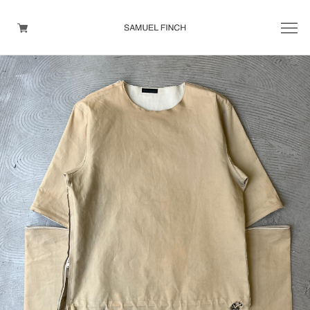
Men's
Maison Martin Margiela
Helmut Lang
Yohji Yamamoto
Other brands
TOPS
OUTER WEAR