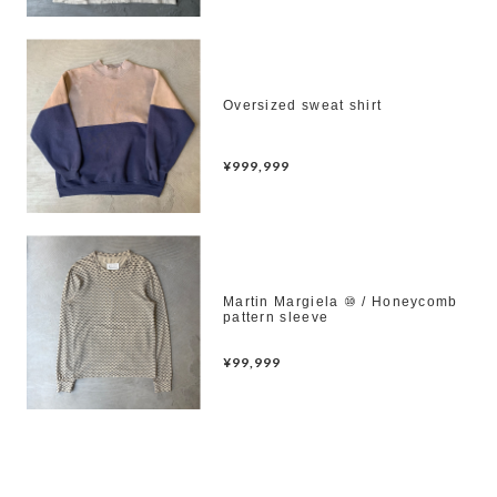
Oversized sweat shirt
¥999,999
Martin Margiela ⑩ / Honeycomb
pattern sleeve
¥99,999