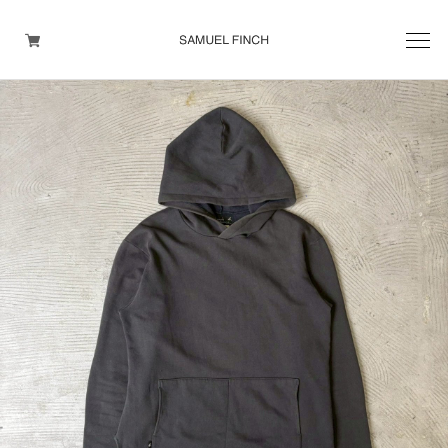
Men's
Maison Martin Margiela
Helmut Lang
Yohji Yamamoto
Other brands
TOPS
OUTER WEAR