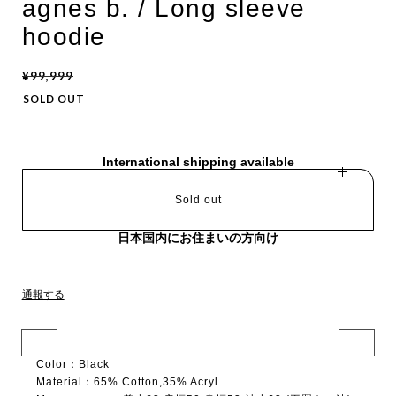
agnes b. / Long sleeve
hoodie
¥99,999
SOLD OUT
International shipping available
Sold out
日本国内にお住まいの方向け
通報する
Color：Black
Material：65% Cotton,35% Acryl