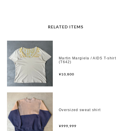
RELATED ITEMS
Martin Margiela / AIDS T-shirt
(T642)
¥10,800
Oversized sweat shirt
¥999,999