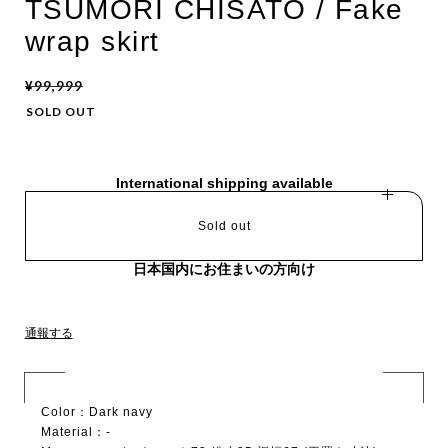
TSUMORI CHISATO / Fake
wrap skirt
¥99,999
SOLD OUT
International shipping available
Sold out
日本国内にお住まいの方向け
通報する
Color：Dark navy
Material：-