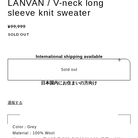
LANVAN / V-neck long
sleeve knit sweater
¥99,999
SOLD OUT
International shipping available
Sold out
日本国内にお住まいの方向け
通報する
Color：Grey
Material：100% Wool