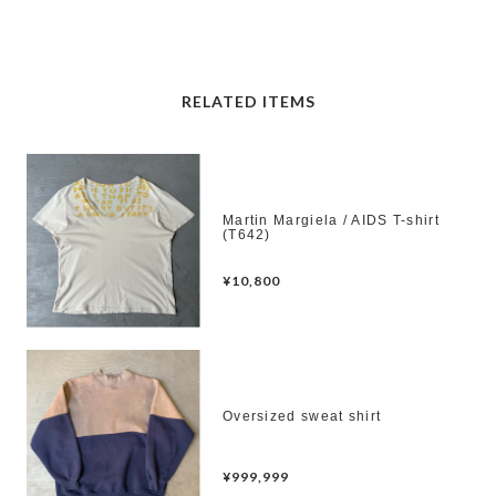
RELATED ITEMS
Martin Margiela / AIDS T-shirt
(T642)
¥10,800
Oversized sweat shirt
¥999,999