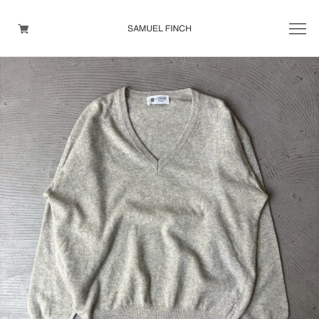
Men's
Maison Martin Margiela
Helmut Lang
Yohji Yamamoto
Other brands
TOPS
OUTER WEAR