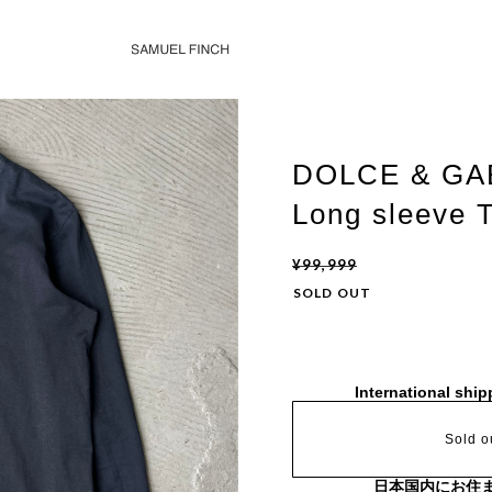
DOLCE & GA
Long sleeve T
¥99,999
SOLD OUT
International ship
Sold o
日本国内にお住