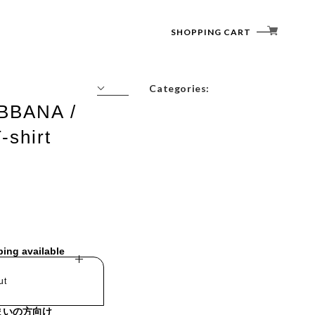
SHOPPING CART
Categories:
BBANA /
Tops
-shirt
Outerwear
Bottoms
Accessories
ping available
ut
まいの方向け