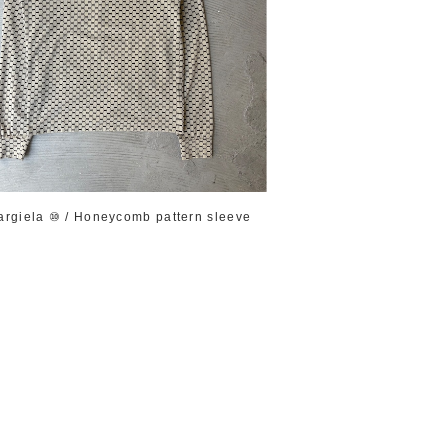
argiela ⑩ / Honeycomb pattern sleeve