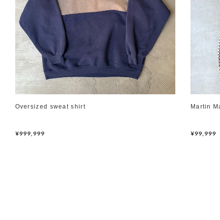
Oversized sweat shirt
Martin M
¥999,999
¥99,999