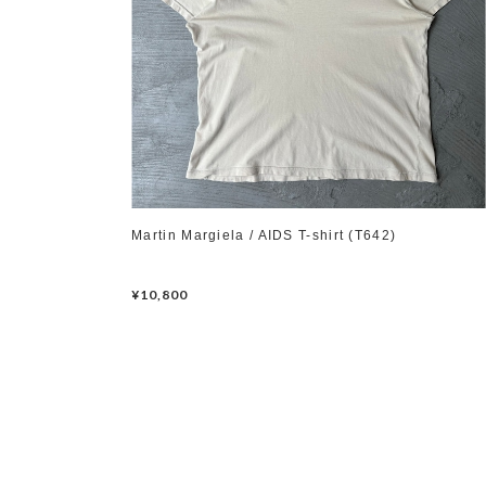
Martin Margiela / AIDS T-shirt (T642)
¥10,800