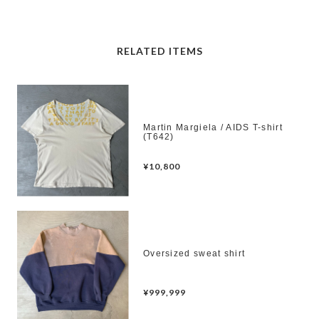
RELATED ITEMS
Martin Margiela / AIDS T-shirt
(T642)
¥10,800
Oversized sweat shirt
¥999,999