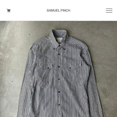
Men's
Maison Martin Margiela
Helmut Lang
Yohji Yamamoto
Other brands
TOPS
OUTER WEAR