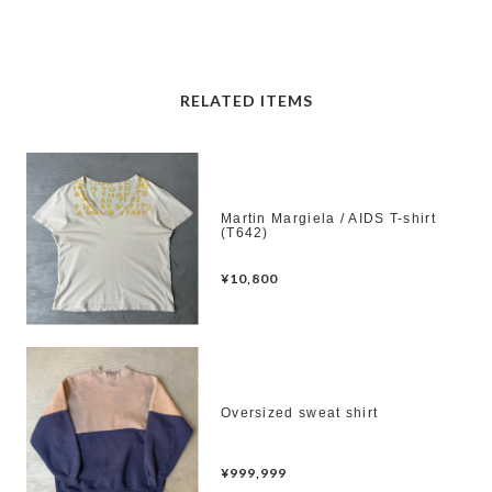
RELATED ITEMS
Martin Margiela / AIDS T-shirt
(T642)
¥10,800
Oversized sweat shirt
¥999,999