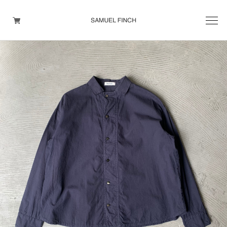
Men's
Maison Martin Margiela
Helmut Lang
Yohji Yamamoto
Other brands
TOPS
OUTER WEAR