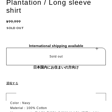
Plantation / Long sleeve
shirt
¥99,999
SOLD OUT
International shipping available
Sold out
日本国内にお住まいの方向け
通報する
Color：Navy
Material：100% Cotton