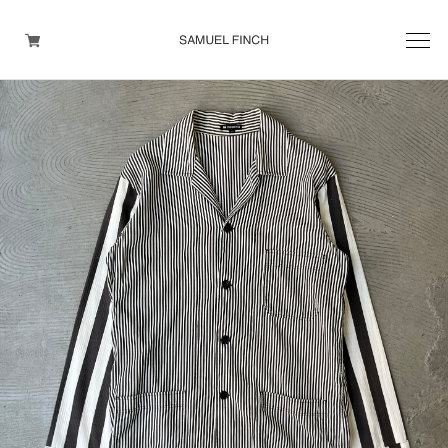
Men's
Maison Martin Margiela
Helmut Lang
Yohji Yamamoto
Other brands
TOPS
OUTER WEAR