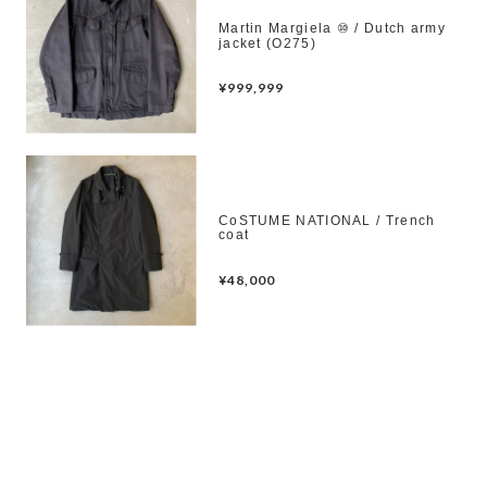
Martin Margiela ⑩ / Dutch army
jacket (O275)
¥999,999
CoSTUME NATIONAL / Trench
coat
¥48,000