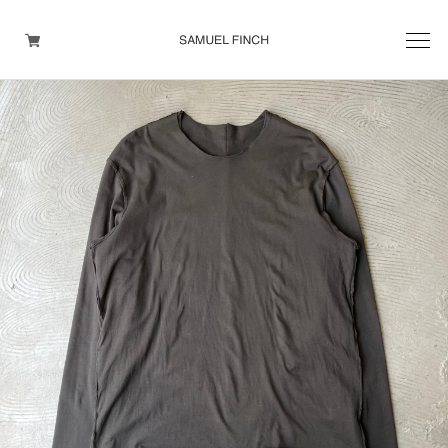
Men's
Maison Martin Margiela
Helmut Lang
Yohji Yamamoto
Other brands
TOPS
OUTER WEAR