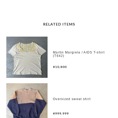
RELATED ITEMS
Martin Margiela / AIDS T-shirt
(T642)
¥10,800
Oversized sweat shirt
¥999,999