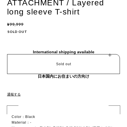
ATTACHMENT / Layered
long sleeve T-shirt
¥99,999
SOLD OUT
International shipping available
Sold out
日本国内にお住まいの方向け
通報する
Color：Black
Material：-