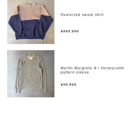
Oversized sweat shirt
¥999,999
Martin Margiela ⑩ / Honeycomb
pattern sleeve
¥99,999