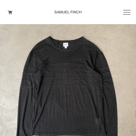
Men's
Maison Martin Margiela
Helmut Lang
Yohji Yamamoto
Other brands
TOPS
OUTER WEAR