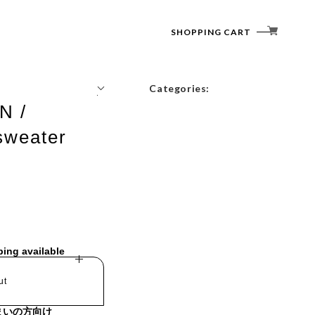
SHOPPING CART
Categories:
N /
Tops
sweater
Outerwear
Bottoms
Accessories
ping available
ut
まいの方向け