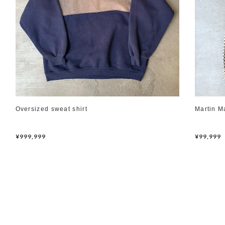
Oversized sweat shirt
Martin M
¥999,999
¥99,999