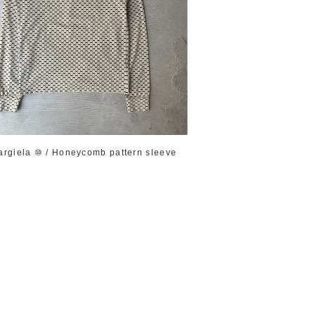
argiela ⑩ / Honeycomb pattern sleeve