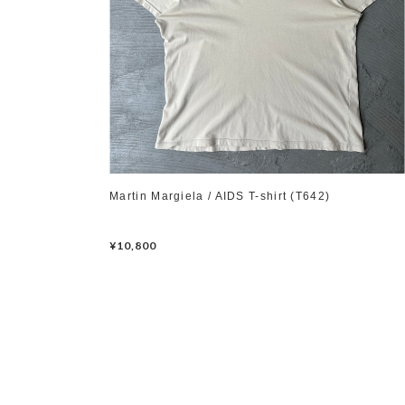
Martin Margiela / AIDS T-shirt (T642)
¥10,800