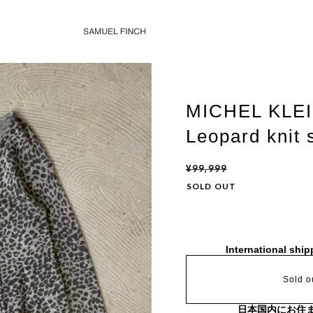
MICHEL KLEI
Leopard knit 
¥99,999
SOLD OUT
International ship
Sold o
日本国内にお住