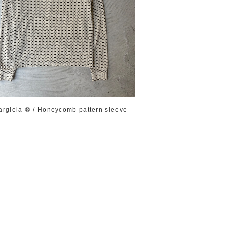
argiela ⑩ / Honeycomb pattern sleeve