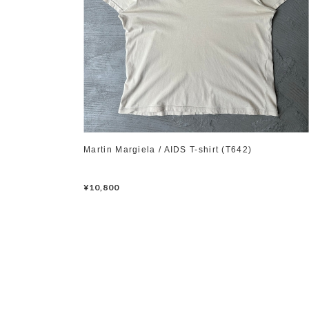
Martin Margiela / AIDS T-shirt (T642)
¥10,800