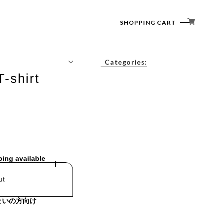
SHOPPING CART
Categories:
T-shirt
Tops
Outerwear
Bottoms
Accessories
ping available
ut
まいの方向け