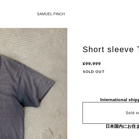
Short sleeve 
¥99,999
SOLD OUT
International ship
Sold o
日本国内にお住