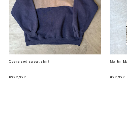
Oversized sweat shirt
Martin M
¥999,999
¥99,999