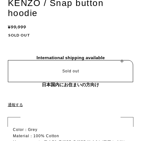
KENZO / Snap button
hoodie
¥99,999
SOLD OUT
International shipping available
Sold out
日本国内にお住まいの方向け
通報する
Color：Grey
Material：100% Cotton