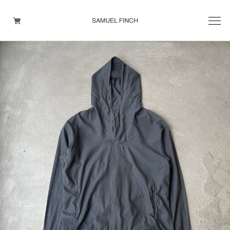
Men's
Maison Martin Margiela
Helmut Lang
Yohji Yamamoto
Other brands
TOPS
OUTER WEAR