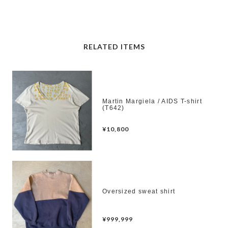
RELATED ITEMS
Martin Margiela / AIDS T-shirt
(T642)
¥10,800
Oversized sweat shirt
¥999,999