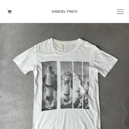
Men's
Maison Martin Margiela
Helmut Lang
Yohji Yamamoto
Other brands
TOPS
OUTER WEAR