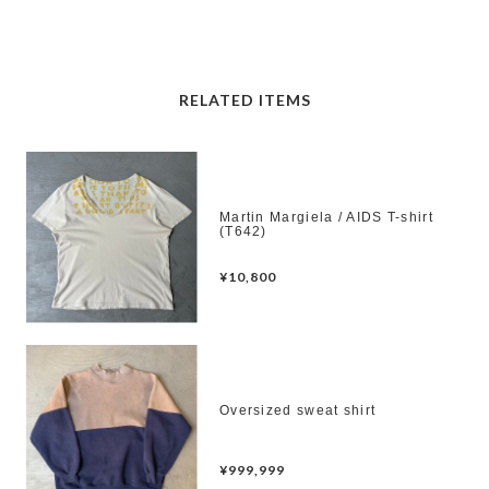
RELATED ITEMS
Martin Margiela / AIDS T-shirt
(T642)
¥10,800
Oversized sweat shirt
¥999,999