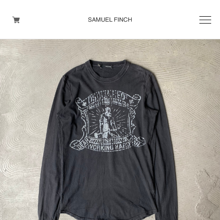
Men's
Maison Martin Margiela
Helmut Lang
Yohji Yamamoto
Other brands
TOPS
OUTER WEAR