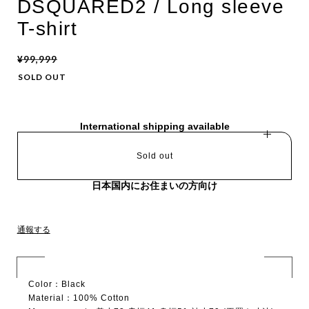
DSQUARED2 / Long sleeve
T-shirt
¥99,999
SOLD OUT
International shipping available
Sold out
日本国内にお住まいの方向け
通報する
Color：Black
Material：100% Cotton