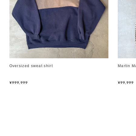
Oversized sweat shirt
Martin M
¥999,999
¥99,999