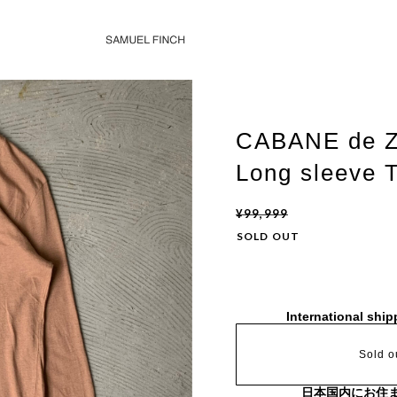
CABANE de 
Long sleeve T
¥99,999
SOLD OUT
International ship
Sold o
日本国内にお住