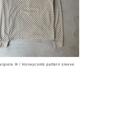
argiela ⑩ / Honeycomb pattern sleeve