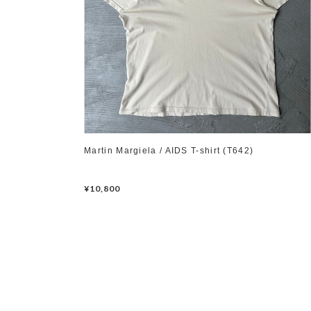
Martin Margiela / AIDS T-shirt (T642)
¥10,800