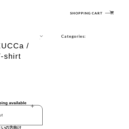
SHOPPING CART
Categories:
ZUCCa /
Tops
-shirt
Outerwear
Bottoms
Accessories
ping available
ut
まいの方向け