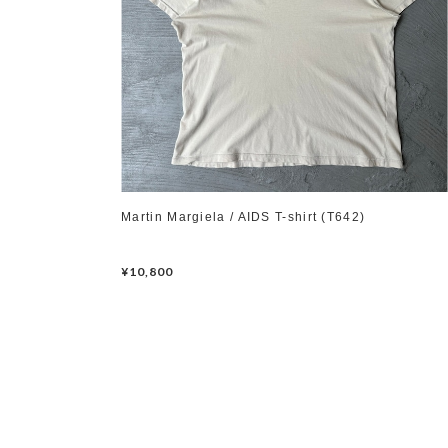
Martin Margiela / AIDS T-shirt (T642)
¥10,800