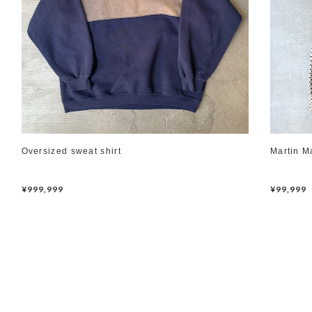
Oversized sweat shirt
Martin M
¥999,999
¥99,999