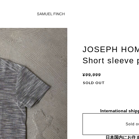
JOSEPH HOM
Short sleeve 
¥99,999
SOLD OUT
International ship
Sold o
日本国内にお住