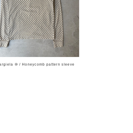
argiela ⑩ / Honeycomb pattern sleeve