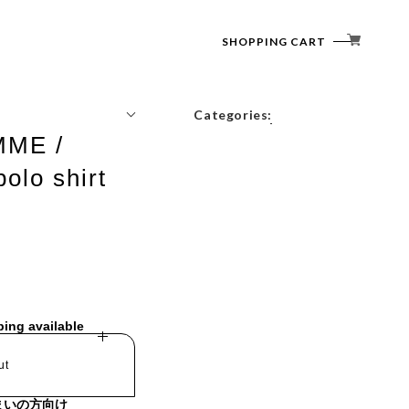
SHOPPING CART
Categories:
ME /
Tops
polo shirt
Outerwear
Bottoms
Accessories
ping available
ut
まいの方向け