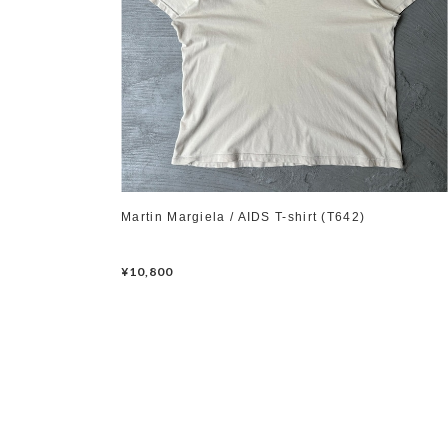
Martin Margiela / AIDS T-shirt (T642)
¥10,800