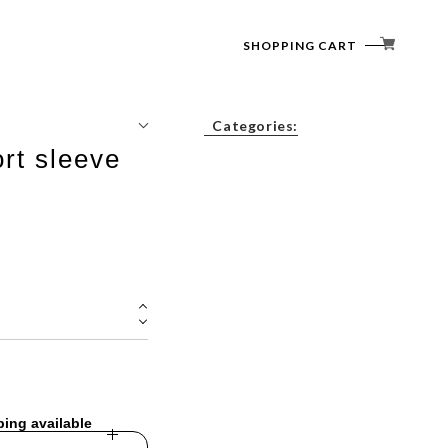
SHOPPING CART
Categories:
t sleeve
Tops
Outerwear
Bottoms
Accessories
ping available