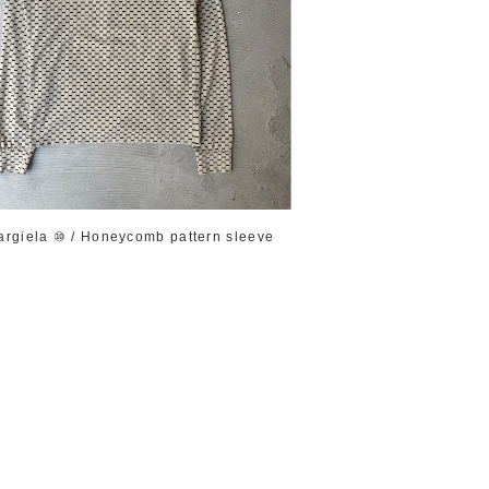
argiela ⑩ / Honeycomb pattern sleeve