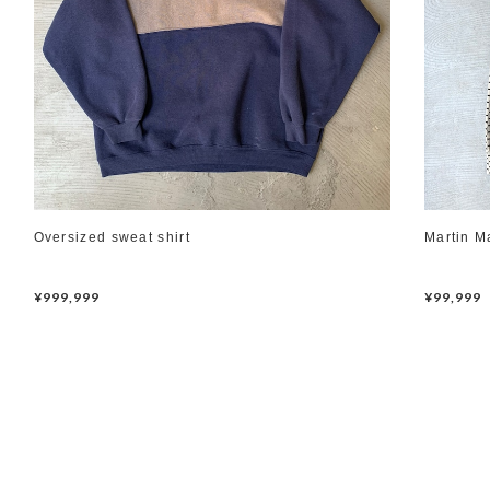
Oversized sweat shirt
Martin M
¥999,999
¥99,999