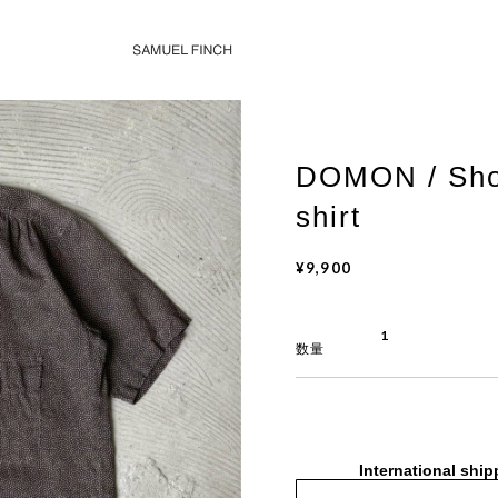
DOMON / Shor
shirt
¥9,900
数量
International ship