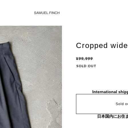
Cropped wide
¥99,999
SOLD OUT
International ship
Sold o
日本国内にお住