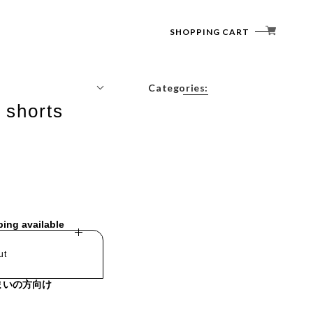
SHOPPING CART
Categories:
 shorts
Tops
Outerwear
Bottoms
Accessories
ping available
ut
まいの方向け