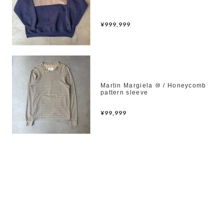
¥999,999
Martin Margiela ⑩ / Honeycomb
pattern sleeve
¥99,999