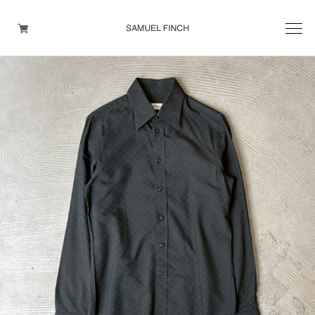
Men's
Maison Martin Margiela
Helmut Lang
Yohji Yamamoto
Other brands
TOPS
OUTER WEAR