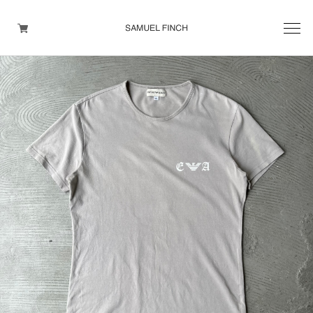
Men's
Maison Martin Margiela
Helmut Lang
Yohji Yamamoto
Other brands
TOPS
OUTER WEAR