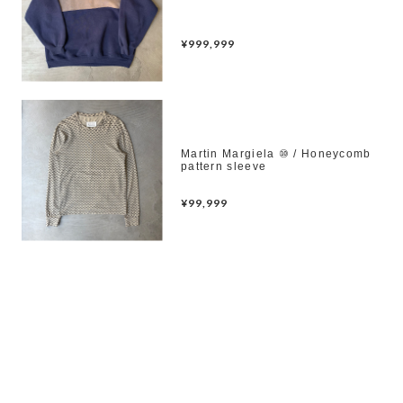
¥999,999
Martin Margiela ⑩ / Honeycomb
pattern sleeve
¥99,999