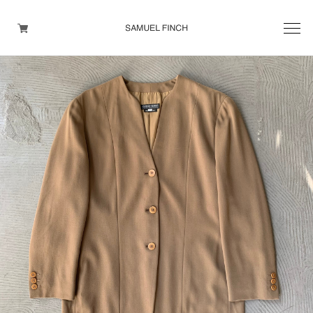
Men's
Maison Martin Margiela
Helmut Lang
Yohji Yamamoto
Other brands
TOPS
OUTER WEAR