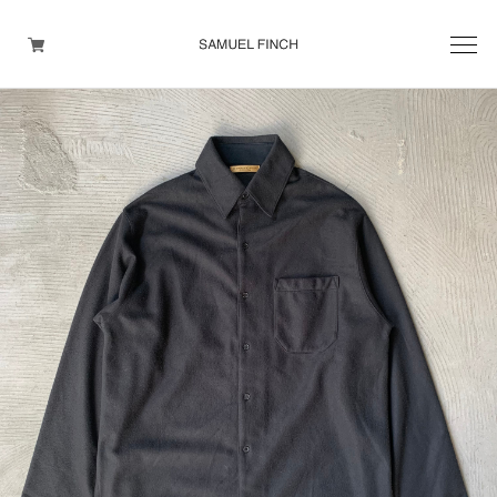
Men's
Maison Martin Margiela
Helmut Lang
Yohji Yamamoto
Other brands
TOPS
OUTER WEAR