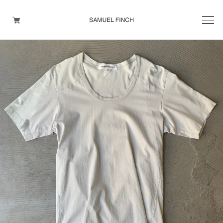
Men's
Maison Martin Margiela
Helmut Lang
Yohji Yamamoto
Other brands
TOPS
OUTER WEAR