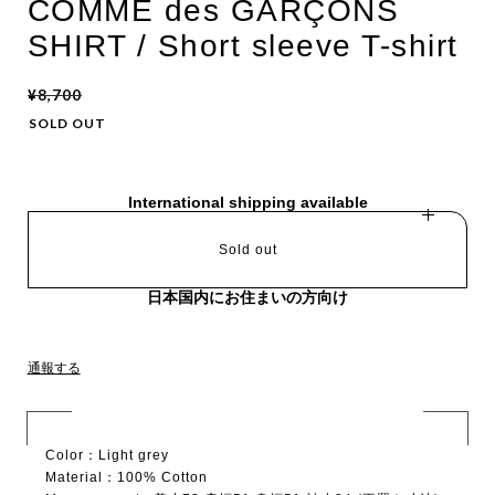
COMME des GARÇONS
SHIRT / Short sleeve T-shirt
¥8,700
SOLD OUT
International shipping available
Sold out
日本国内にお住まいの方向け
通報する
Color：Light grey
Material：100% Cotton