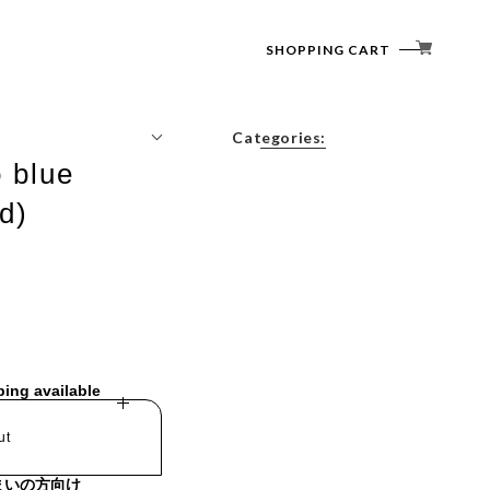
SHOPPING CART
Categories:
o blue
Tops
d)
Outerwear
Bottoms
Accessories
ping available
ut
まいの方向け