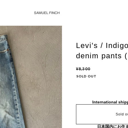
Levi's / Indig
denim pants (
¥8,300
SOLD OUT
International ship
Sold o
日本国内にお住