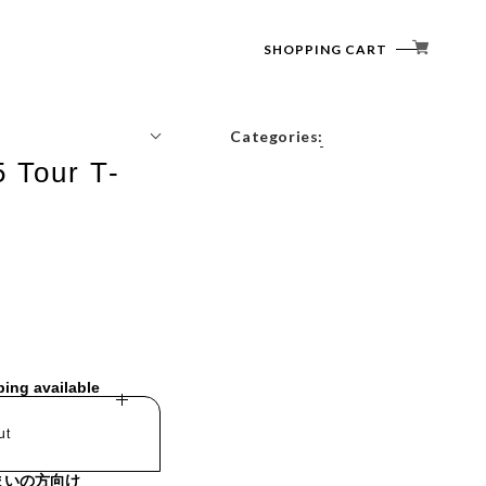
SHOPPING CART
Categories:
 Tour T-
Tops
Outerwear
Bottoms
Accessories
ping available
ut
まいの方向け