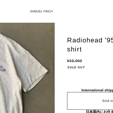
Radiohead '95
shirt
¥30,000
SOLD OUT
International ship
Sold o
日本国内にお住