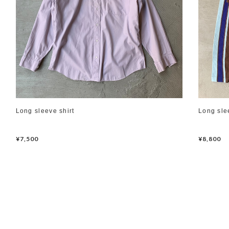
Long sleeve shirt
Long sle
¥7,500
¥8,800