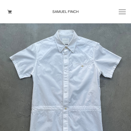
Men's
Maison Martin Margiela
Helmut Lang
Yohji Yamamoto
Other brands
TOPS
OUTER WEAR