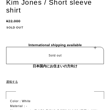
Kim Jones / Short sleeve
shirt
¥22,000
SOLD OUT
International shipping available
Sold out
日本国内にお住まいの方向け
通報する
Color：White
Material：-