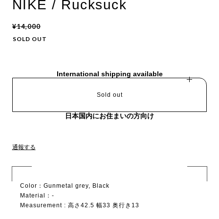
NIKE / Rucksuck
¥14,000
SOLD OUT
International shipping available
Sold out
日本国内にお住まいの方向け
通報する
Color：Gunmetal grey, Black
Material：-
Measurement : 高さ42.5 幅33 奥行き13