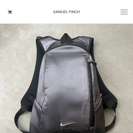
Men's
Maison Martin Margiela
Helmut Lang
Yohji Yamamoto
Other brands
TOPS
OUTER WEAR