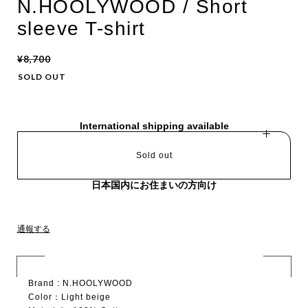
N.HOOLYWOOD / Short
sleeve T-shirt
¥8,700
SOLD OUT
International shipping available
Sold out
日本国内にお住まいの方向け
通報する
Brand : N.HOOLYWOOD
Color：Light beige