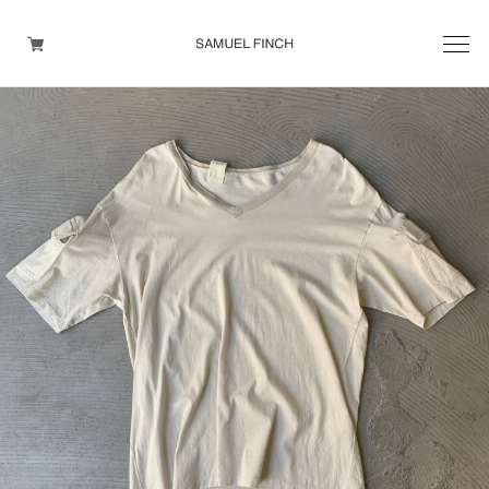
Men's
Maison Martin Margiela
Helmut Lang
Yohji Yamamoto
Other brands
TOPS
OUTER WEAR