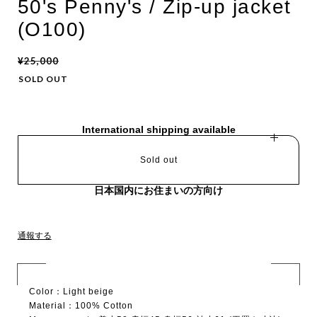
50's Penny's / Zip-up jacket
(O100)
¥25,000
SOLD OUT
International shipping available
Sold out
日本国内にお住まいの方向け
通報する
Color：Light beige
Material：100% Cotton