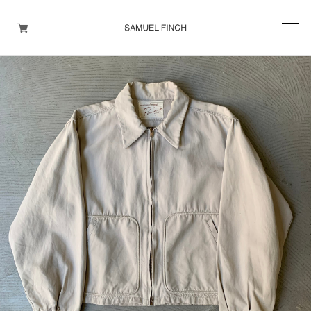
Men's
Maison Martin Margiela
Helmut Lang
Yohji Yamamoto
Other brands
TOPS
OUTER WEAR