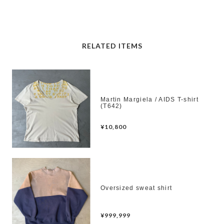
RELATED ITEMS
Martin Margiela / AIDS T-shirt
(T642)
¥10,800
Oversized sweat shirt
¥999,999