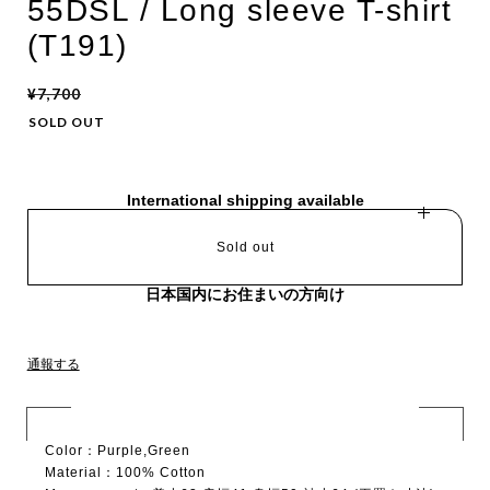
55DSL / Long sleeve T-shirt
(T191)
¥7,700
SOLD OUT
International shipping available
Sold out
日本国内にお住まいの方向け
通報する
Color：Purple,Green
Material：100% Cotton