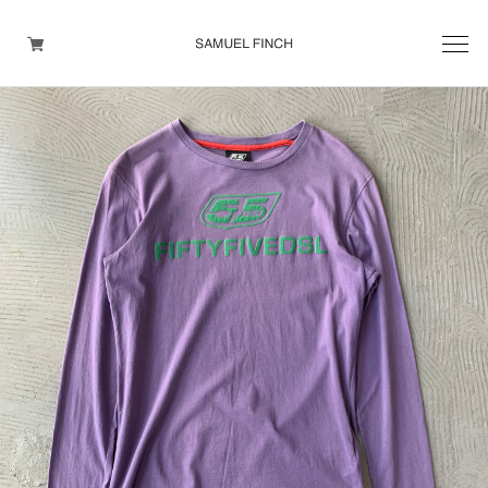
Men's
Maison Martin Margiela
Helmut Lang
Yohji Yamamoto
Other brands
TOPS
OUTER WEAR