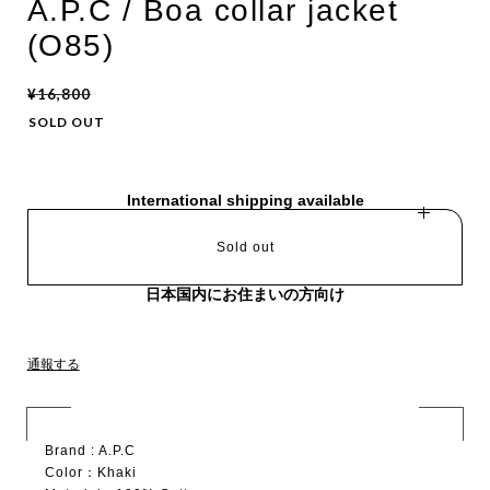
A.P.C / Boa collar jacket
(O85)
¥16,800
SOLD OUT
International shipping available
Sold out
日本国内にお住まいの方向け
通報する
Brand : A.P.C
Color：Khaki