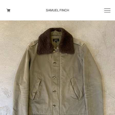
Men's
Maison Martin Margiela
Helmut Lang
Yohji Yamamoto
Other brands
TOPS
OUTER WEAR