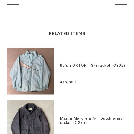
RELATED ITEMS
90's BURTON / Ski jacket (O302)
¥15,800
Martin Margiela ⑩ / Dutch army
jacket (O275)