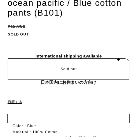
ocean pacific / Blue cotton
pants (B101)
¥12,000
SOLD OUT
International shipping available
Sold out
日本国内にお住まいの方向け
通報する
Color：Blue
Material：100％ Cotton