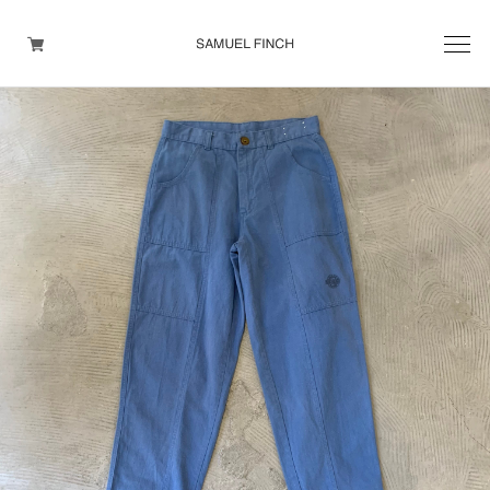
Men's
Maison Martin Margiela
Helmut Lang
Yohji Yamamoto
Other brands
TOPS
OUTER WEAR