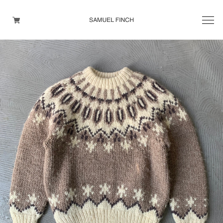
Men's
Maison Martin Margiela
Helmut Lang
Yohji Yamamoto
Other brands
TOPS
OUTER WEAR