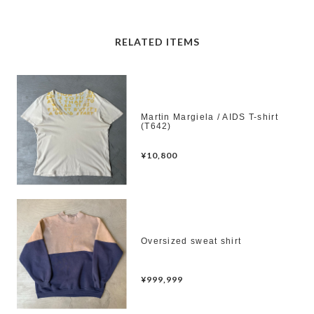
RELATED ITEMS
Martin Margiela / AIDS T-shirt
(T642)
¥10,800
Oversized sweat shirt
¥999,999