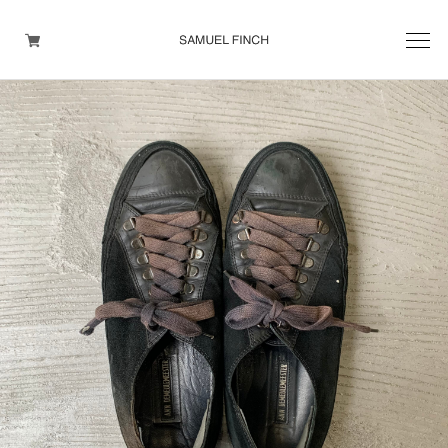
Men's
Maison Martin Margiela
Helmut Lang
Yohji Yamamoto
Other brands
TOPS
OUTER WEAR