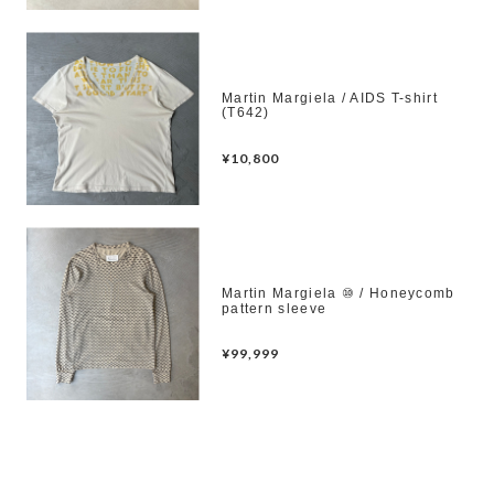
Martin Margiela / AIDS T-shirt
(T642)
¥10,800
Martin Margiela ⑩ / Honeycomb
pattern sleeve
¥99,999