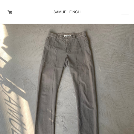
Men's
Maison Martin Margiela
Helmut Lang
Yohji Yamamoto
Other brands
TOPS
OUTER WEAR