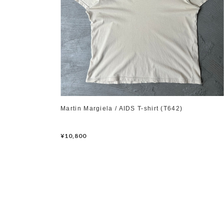
Martin Margiela / AIDS T-shirt (T642)
¥10,800