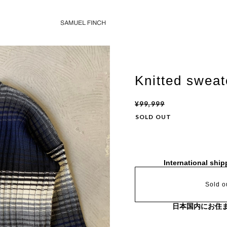
Knitted sweat
¥99,999
SOLD OUT
International ship
Sold o
日本国内にお住