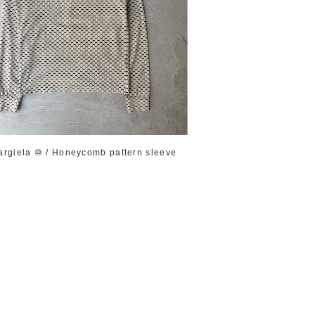
argiela ⑩ / Honeycomb pattern sleeve