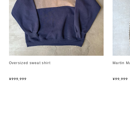
Oversized sweat shirt
Martin M
¥999,999
¥99,999