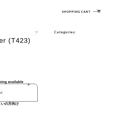
SHOPPING CART
Categories:
er (T423)
Tops
Outerwear
Bottoms
Accessories
ping available
ut
まいの方向け