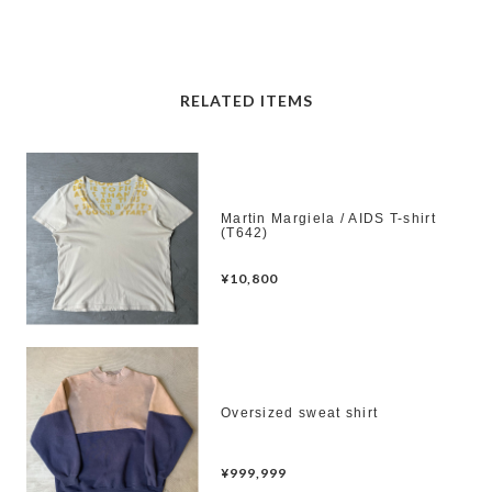
RELATED ITEMS
Martin Margiela / AIDS T-shirt
(T642)
¥10,800
Oversized sweat shirt
¥999,999