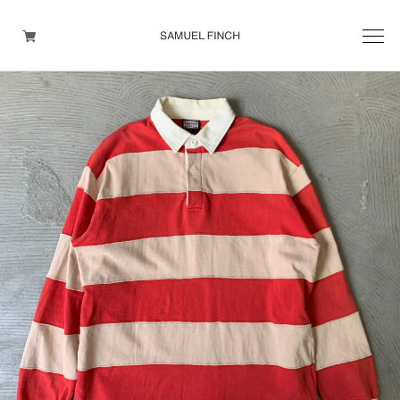
Men's
Maison Martin Margiela
Helmut Lang
Yohji Yamamoto
Other brands
TOPS
OUTER WEAR