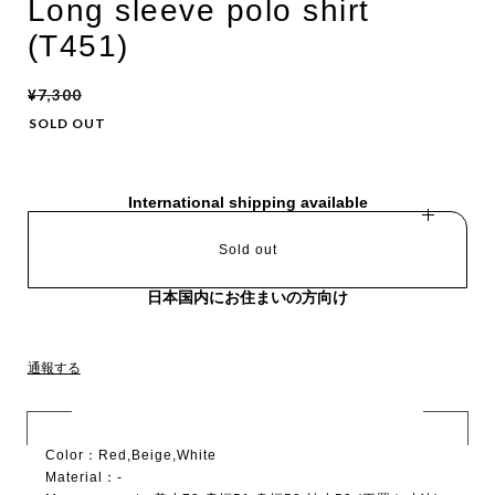
Long sleeve polo shirt
(T451)
¥7,300
SOLD OUT
International shipping available
Sold out
日本国内にお住まいの方向け
通報する
Color：Red,Beige,White
Material：-