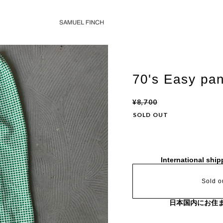
70's Easy pan
¥8,700
SOLD OUT
International ship
Sold o
日本国内にお住