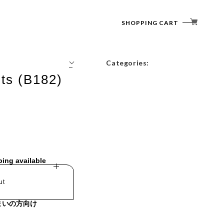
SHOPPING CART
Categories:
ts (B182)
Tops
Outerwear
Bottoms
Accessories
ping available
ut
まいの方向け