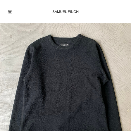
Men's
Maison Martin Margiela
Helmut Lang
Yohji Yamamoto
Other brands
TOPS
OUTER WEAR