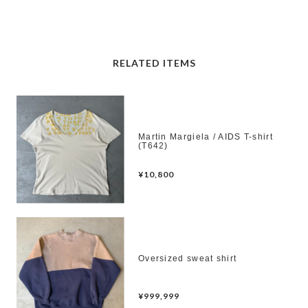
RELATED ITEMS
Martin Margiela / AIDS T-shirt
(T642)
¥10,800
Oversized sweat shirt
¥999,999