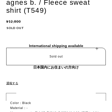
agnes b. / Fleece sweat
shirt (T549)
¥12,800
SOLD OUT
International shipping available
Sold out
日本国内にお住まいの方向け
通報する
Color：Black
Material：-