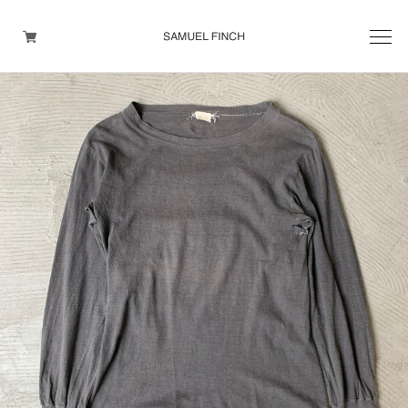
Men's
Maison Martin Margiela
Helmut Lang
Yohji Yamamoto
Other brands
TOPS
OUTER WEAR