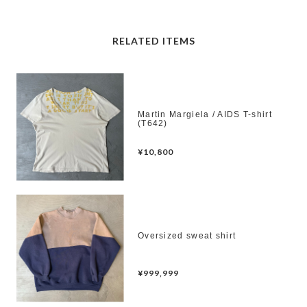
RELATED ITEMS
Martin Margiela / AIDS T-shirt
(T642)
¥10,800
Oversized sweat shirt
¥999,999