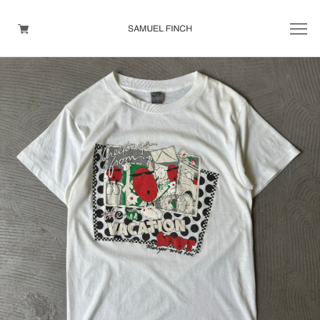
Men's
Maison Martin Margiela
Helmut Lang
Yohji Yamamoto
Other brands
TOPS
OUTER WEAR