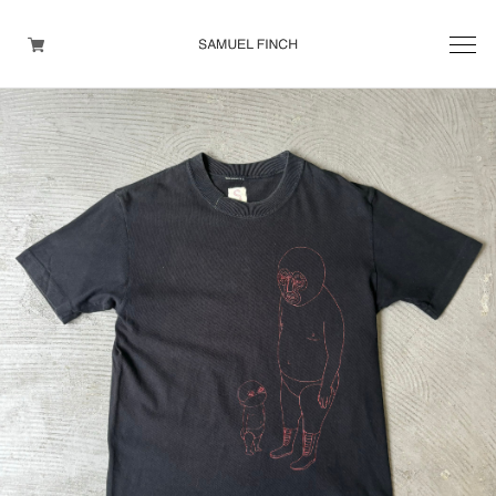
Men's
Maison Martin Margiela
Helmut Lang
Yohji Yamamoto
Other brands
TOPS
OUTER WEAR