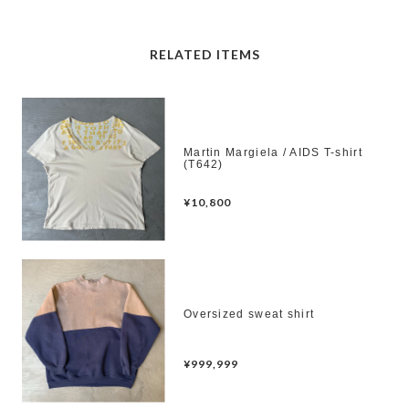
RELATED ITEMS
Martin Margiela / AIDS T-shirt
(T642)
¥10,800
Oversized sweat shirt
¥999,999