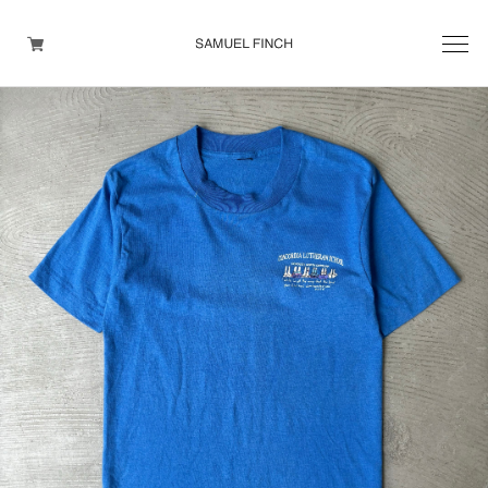
Men's
Maison Martin Margiela
Helmut Lang
Yohji Yamamoto
Other brands
TOPS
OUTER WEAR