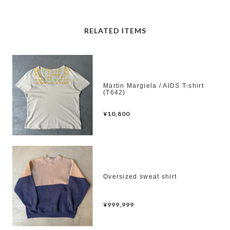
RELATED ITEMS
Martin Margiela / AIDS T-shirt
(T642)
¥10,800
Oversized sweat shirt
¥999,999