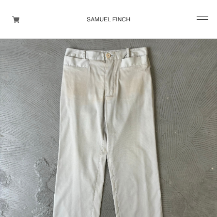
Men's
Maison Martin Margiela
Helmut Lang
Yohji Yamamoto
Other brands
TOPS
OUTER WEAR