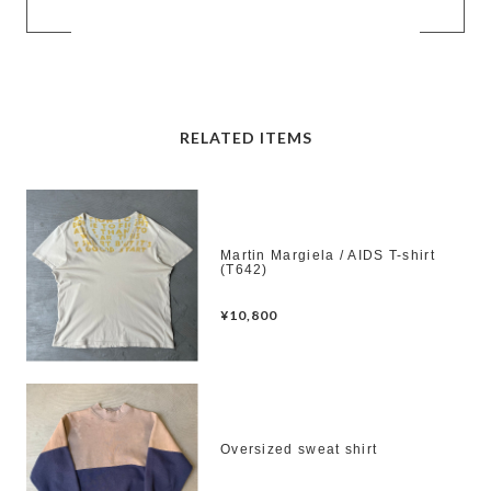
RELATED ITEMS
Martin Margiela / AIDS T-shirt
(T642)
¥10,800
Oversized sweat shirt