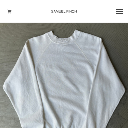
Men's
Maison Martin Margiela
Helmut Lang
Yohji Yamamoto
Other brands
TOPS
OUTER WEAR