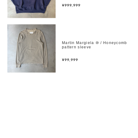
¥999,999
Martin Margiela ⑩ / Honeycomb
pattern sleeve
¥99,999