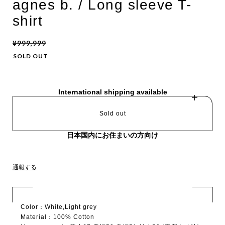
agnes b. / Long sleeve T-
shirt
¥999,999
SOLD OUT
International shipping available
Sold out
日本国内にお住まいの方向け
通報する
Color：White,Light grey
Material：100% Cotton