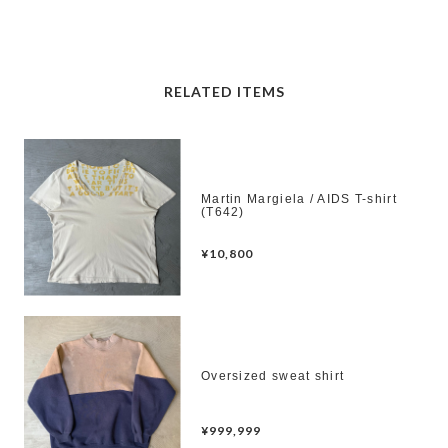
RELATED ITEMS
Martin Margiela / AIDS T-shirt
(T642)
¥10,800
Oversized sweat shirt
¥999,999