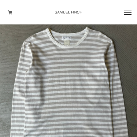
Men's
Maison Martin Margiela
Helmut Lang
Yohji Yamamoto
Other brands
TOPS
OUTER WEAR