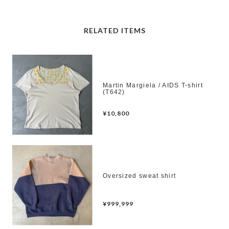
RELATED ITEMS
Martin Margiela / AIDS T-shirt
(T642)
¥10,800
Oversized sweat shirt
¥999,999