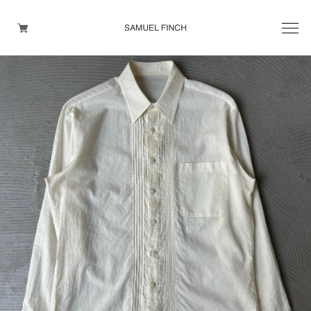
Men's
Maison Martin Margiela
Helmut Lang
Yohji Yamamoto
Other brands
TOPS
OUTER WEAR