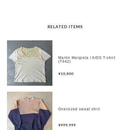
RELATED ITEMS
Martin Margiela / AIDS T-shirt
(T642)
¥10,800
Oversized sweat shirt
¥999,999