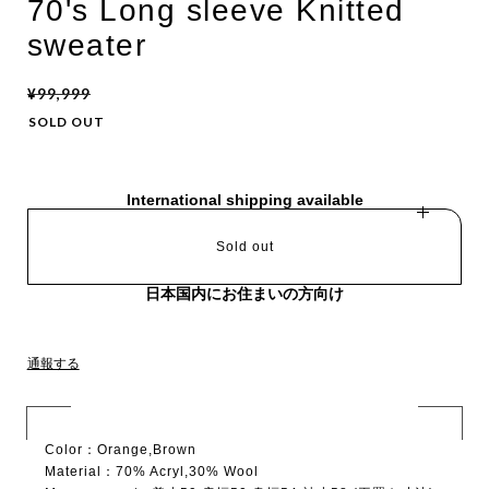
70's Long sleeve Knitted
sweater
¥99,999
SOLD OUT
International shipping available
Sold out
日本国内にお住まいの方向け
通報する
Color：Orange,Brown
Material：70% Acryl,30% Wool