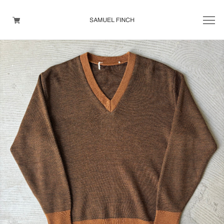
Men's
Maison Martin Margiela
Helmut Lang
Yohji Yamamoto
Other brands
TOPS
OUTER WEAR