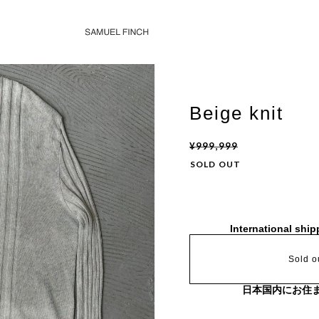
Beige knit
¥999,999
SOLD OUT
International ship
Sold o
日本国内にお住