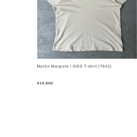
Martin Margiela / AIDS T-shirt (T642)
¥10,800