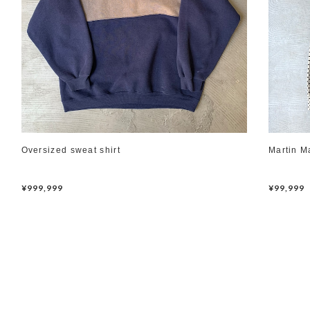
Oversized sweat shirt
Martin M
¥999,999
¥99,999