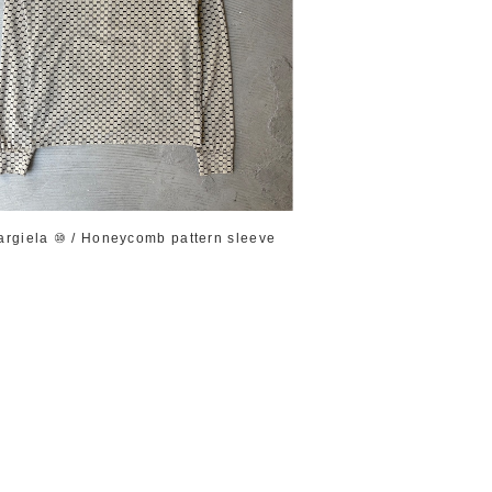
argiela ⑩ / Honeycomb pattern sleeve