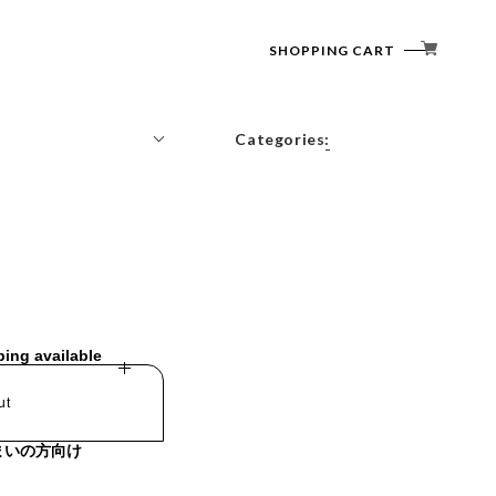
SHOPPING CART
Categories:
Tops
Outerwear
Bottoms
Accessories
ping available
ut
まいの方向け